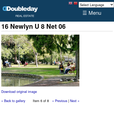
☰ Menu
16 Newlyn U 8 Net 06
Download original image
« Back to gallery
Item 6 of 8
« Previous
|
Next »