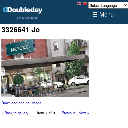
☰ Menu
3326641 Jo
Download original image
« Back to gallery
Item 7 of 9
« Previous
|
Next »