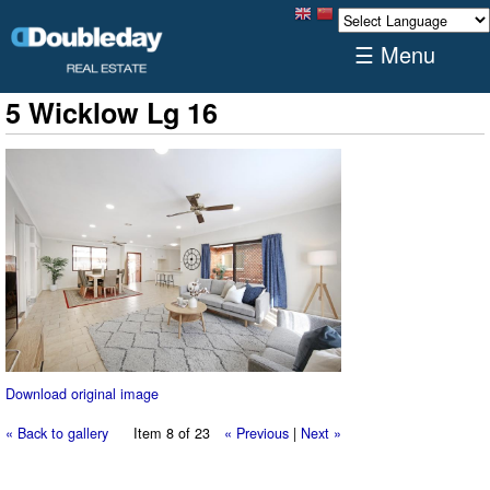
☰ Menu
5 Wicklow Lg 16
Download original image
« Back to gallery
Item 8 of 23
« Previous
|
Next »